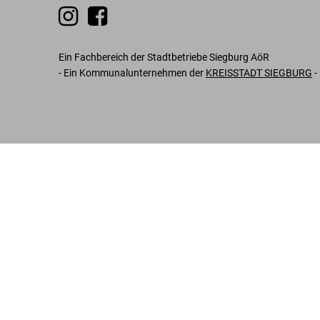
Ein Fachbereich der Stadtbetriebe Siegburg AöR
- Ein Kommunalunternehmen der
KREISSTADT SIEGBURG
-