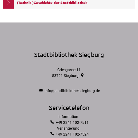
(Technik-)Geschichte der Stadtbibliothek
Stadtbibliothek Siegburg
Griesgasse 11
53721
Siegburg
info@stadtbibliothek-siegburg.de
Servicetelefon
Information
Information
+49 2241 102-7511
Verlängerung
Verlängerung
+49 2241 102-7524